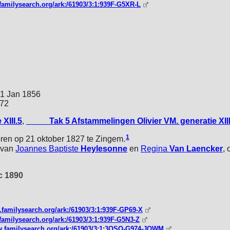
familysearch.org/ark:/61903/3:1:939F-G5XR-L
31 Jan 1856
872
XIII.5
,
_____Tak 5 Afstammelingen Olivier VM. generatie XIII
1
en op 21 oktober 1827 te Zingem.
 van
Joannes Baptiste
Heylesonne
en
Regina
Van Laencker
,
c 1890
.familysearch.org/ark:/61903/3:1:939F-GP69-X
familysearch.org/ark:/61903/3:1:939F-G5N3-Z
w.familysearch.org/ark:/61903/3:1:3QSQ-G974-JQWM