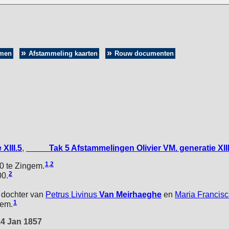
amen
Afstammeling kaarten
Rouw documenten
XIII.5
,
_____Tak 5 Afstammelingen Olivier VM. generatie XIII
1
,
2
0 te Zingem.
2
00.
, dochter van
Petrus Livinus
Van Meirhaeghe
en
Maria Francis
1
gem.
14 Jan 1857