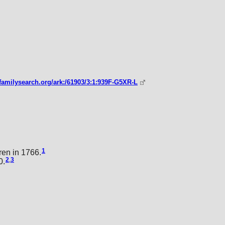
familysearch.org/ark:/61903/3:1:939F-G5XR-L
1
en in 1766.
2
,
3
0.