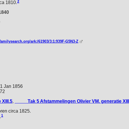
2
ca 1810.
 1840
0
familysearch.org/ark:/61903/3:1:939F-G5N3-Z
31 Jan 1856
872
XIII.5
,
_____Tak 5 Afstammelingen Olivier VM. generatie XIII
en circa 1825.
1
.