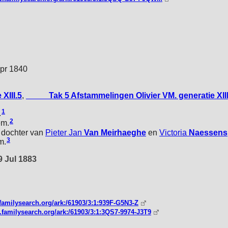
Apr 1840
XIII.5
,
_____Tak 5 Afstammelingen Olivier VM. generatie XIII
1
.
2
em.
, dochter van
Pieter Jan
Van Meirhaeghe
en
Victoria
Naessens
3
m.
 9 Jul 1883
familysearch.org/ark:/61903/3:1:939F-G5N3-Z
.familysearch.org/ark:/61903/3:1:3QS7-9974-J3T9