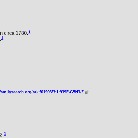
1
 circa 1780.
1
.
0
familysearch.org/ark:/61903/3:1:939F-G5N3-Z
1
2.