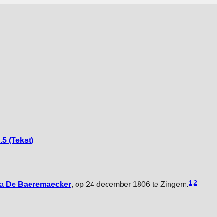
.5 (Tekst)
1
,
2
ca
De Baeremaecker
, op 24 december 1806 te Zingem.