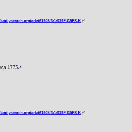
familysearch.org/ark:/61903/3:1:939F-G5FS-K
2
rca 1775.
familysearch.org/ark:/61903/3:1:939F-G5FS-K