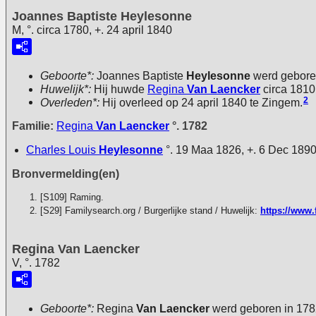
Joannes Baptiste Heylesonne
M, °. circa 1780, +. 24 april 1840
Geboorte*:
Joannes Baptiste
Heylesonne
werd geboren
Huwelijk*:
Hij huwde
Regina
Van Laencker
circa 1810
2
Overleden*:
Hij overleed op 24 april 1840 te Zingem.
Familie:
Regina
Van Laencker
°. 1782
Charles Louis
Heylesonne
°. 19 Maa 1826, +. 6 Dec 189
Bronvermelding(en)
[S109] Raming.
[S29] Familysearch.org / Burgerlijke stand / Huwelijk:
https://www.
Regina Van Laencker
V, °. 1782
Geboorte*:
Regina
Van Laencker
werd geboren in 178