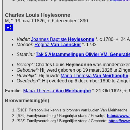
Charles Louis Heylesonne
M, °. 19 maart 1826, +. 6 december 1890
Vader:
Joannes Baptiste
Heylesonne
°. c 1780, +. 24 
Moeder:
Regina
Van Laencker
°. 1782
Staat in::
Tak 5 Afstammelingen Olivier VM. Generatie 
Beroep*:
Charles Louis
Heylesonne
was mandemaker
Geboorte*:
Hij werd geboren op 19 maart 1826 te Zing
Huwelijk*:
Hij huwde
Maria Theresia
Van Meirhaeghe
Overleden*:
Hij overleed op 6 december 1890 te Zinge
Familie:
Maria Theresia
Van Meirhaeghe
°. 21 Okt 1827, +.
Bronvermelding(en)
[S101] Persoonlijke kennis & bronnen van Lucien Van Meirhaeghe.
[S29] Familysearch.org / Burgerlijke stand / Huwelijk:
https://www.
[S28] Familysearch.org / Burgerlijke stand / Geboorte:
https://www