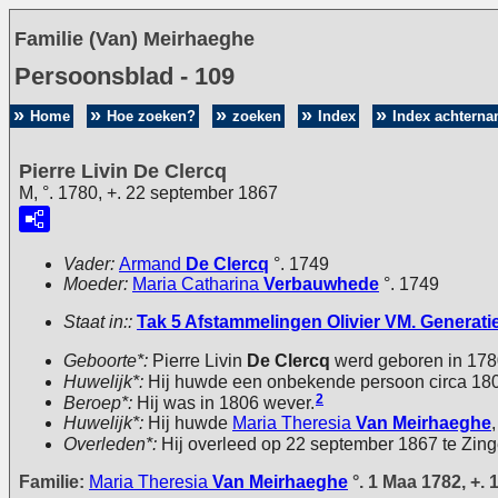
Familie (Van) Meirhaeghe
Persoonsblad - 109
Home
Hoe zoeken?
zoeken
Index
Index achtern
Pierre Livin De Clercq
M, °. 1780, +. 22 september 1867
Vader:
Armand
De Clercq
°. 1749
Moeder:
Maria Catharina
Verbauwhede
°. 1749
Staat in::
Tak 5 Afstammelingen Olivier VM. Generatie 
Geboorte*:
Pierre Livin
De Clercq
werd geboren in 178
Huwelijk*:
Hij huwde een onbekende persoon circa 18
2
Beroep*:
Hij was in 1806 wever.
Huwelijk*:
Hij huwde
Maria Theresia
Van Meirhaeghe
Overleden*:
Hij overleed op 22 september 1867 te Zin
Familie:
Maria Theresia
Van Meirhaeghe
°. 1 Maa 1782, +. 