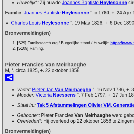
Huwelijk*:
Zij huwde
Joannes Baptiste
Heylesonne
cir
Familie:
Joannes Baptiste
Heylesonne
°. c 1780, +. 24 Apr
Charles Louis
Heylesonne
°. 19 Maa 1826, +. 6 Dec 189
Bronvermelding(en)
[S29] Familysearch.org / Burgerlijke stand / Huwelijk:
https://www.
[S109] Raming.
Pieter Francies Van Meirhaeghe
M, °. circa 1825, +. 22 oktober 1858
Vader:
Pieter Jan
Van Meirhaeghe
°. 16 Nov 1786, +. 
Moeder:
Victoria
Naessens
°. 7 Feb 1797, +. 17 Jun 1
Staat in::
Tak 5 Afstammelingen Olivier VM. Generatie 
Geboorte*:
Pieter Francies
Van Meirhaeghe
werd gebor
Overleden*:
Hij overleed op 22 oktober 1858 te Zingem
Bronvermelding(en)