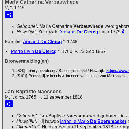
Maria Catharina Verbauwhede
V, °. 1749
Geboorte*:
Maria Catharina
Verbauwhede
werd gebore
2
Huwelijk*:
Zij huwde
Armand
De Clercq
circa 1775.
Familie:
Armand
De Clercq
°. 1749
Pierre Livin
De Clercq
°. 1780, +. 22 Sep 1867
Bronvermelding(en)
[S29] Familysearch.org / Burgerlijke stand / Huwelijk:
https://www.
[S101] Persoonlijke kennis & bronnen van Lucien Van Meirhaeghe.
Jan-Baptiste Naessens
M, °. circa 1765, +. 11 september 1818
Geboorte*:
Jan-Baptiste
Naessens
werd geboren circa
Huwelijk*:
Hij huwde
Isabelle Marie
De Baeremaeker
c
Overleden*:
Hij overleed op 11 september 1818 te zing