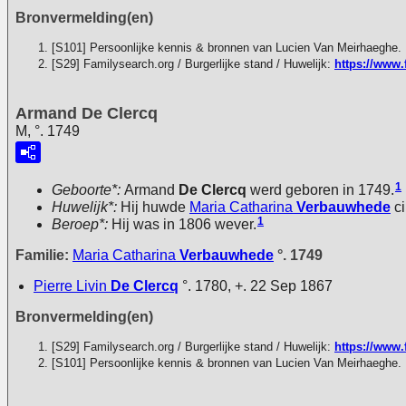
Bronvermelding(en)
[S101] Persoonlijke kennis & bronnen van Lucien Van Meirhaeghe.
[S29] Familysearch.org / Burgerlijke stand / Huwelijk:
https://www.
Armand De Clercq
M, °. 1749
1
Geboorte*:
Armand
De Clercq
werd geboren in 1749.
Huwelijk*:
Hij huwde
Maria Catharina
Verbauwhede
ci
1
Beroep*:
Hij was in 1806 wever.
Familie:
Maria Catharina
Verbauwhede
°. 1749
Pierre Livin
De Clercq
°. 1780, +. 22 Sep 1867
Bronvermelding(en)
[S29] Familysearch.org / Burgerlijke stand / Huwelijk:
https://www.
[S101] Persoonlijke kennis & bronnen van Lucien Van Meirhaeghe.