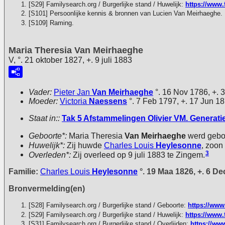
[S29] Familysearch.org / Burgerlijke stand / Huwelijk:
https://www.
[S101] Persoonlijke kennis & bronnen van Lucien Van Meirhaeghe.
[S109] Raming.
Maria Theresia Van Meirhaeghe
V, °. 21 oktober 1827, +. 9 juli 1883
Vader:
Pieter Jan
Van Meirhaeghe
°. 16 Nov 1786, +. 
Moeder:
Victoria
Naessens
°. 7 Feb 1797, +. 17 Jun 1
Staat in::
Tak 5 Afstammelingen Olivier VM. Generatie 
Geboorte*:
Maria Theresia
Van Meirhaeghe
werd gebor
Huwelijk*:
Zij huwde
Charles Louis
Heylesonne
, zoon
3
Overleden*:
Zij overleed op 9 juli 1883 te Zingem.
Familie:
Charles Louis
Heylesonne
°. 19 Maa 1826, +. 6 De
Bronvermelding(en)
[S28] Familysearch.org / Burgerlijke stand / Geboorte:
https://www
[S29] Familysearch.org / Burgerlijke stand / Huwelijk:
https://www.
[S31] Familysearch.org / Burgerlijke stand / Overlijden:
https://ww