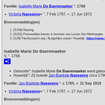
Familie:
Isabelle Marie
De Baeremaeker
°. 1766
Victoria
Naessens
+
°. 7 Feb 1797, +. 17 Jun 1872
Bronvermelding(en)
[S109] Raming.
[S101] Persoonlijke kennis & bronnen van Lucien Van Meirhaeghe.
[S29] Familysearch.org / Burgerlijke stand / Huwelijk:
https://www.
Isabelle Marie De Baeremaeker
V, °. 1766
Geboorte*:
Isabelle Marie
De Baeremaeker
werd gebor
Huwelijk*:
Zij huwde
Jan-Baptiste
Naessens
circa 179
Familie:
Jan-Baptiste
Naessens
°. c 1765, +. 11 Sep 1818
Victoria
Naessens
+
°. 7 Feb 1797, +. 17 Jun 1872
Bronvermelding(en)