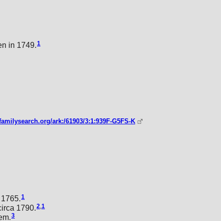
1
n in 1749.
familysearch.org/ark:/61903/3:1:939F-G5FS-K
1
 1765.
2
,
1
irca 1790.
3
em.