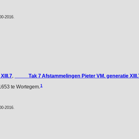
00-2016.
XIII.7
,
_____Tak 7 Afstammelingen Pieter VM. generatie XIII.
1
1653 te Wortegem.
00-2016.