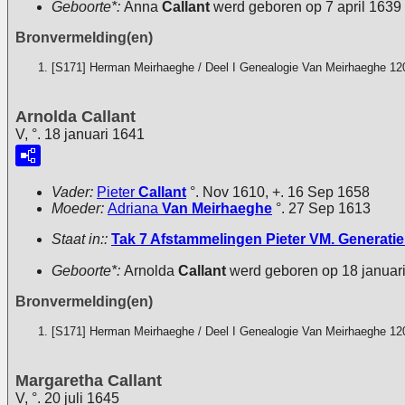
Geboorte*:
Anna
Callant
werd geboren op 7 april 163
Bronvermelding(en)
[S171] Herman Meirhaeghe / Deel I Genealogie Van Meirhaeghe 12
Arnolda Callant
V, °. 18 januari 1641
Vader:
Pieter
Callant
°. Nov 1610, +. 16 Sep 1658
Moeder:
Adriana
Van Meirhaeghe
°. 27 Sep 1613
Staat in::
Tak 7 Afstammelingen Pieter VM. Generatie 
Geboorte*:
Arnolda
Callant
werd geboren op 18 januar
Bronvermelding(en)
[S171] Herman Meirhaeghe / Deel I Genealogie Van Meirhaeghe 12
Margaretha Callant
V, °. 20 juli 1645