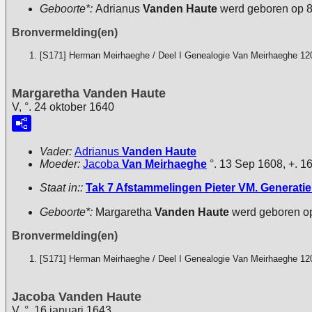
Geboorte*:
Adrianus
Vanden Haute
werd geboren op 
Bronvermelding(en)
[S171] Herman Meirhaeghe / Deel I Genealogie Van Meirhaeghe 12
Margaretha Vanden Haute
V, °. 24 oktober 1640
Vader:
Adrianus
Vanden Haute
Moeder:
Jacoba
Van Meirhaeghe
°. 13 Sep 1608, +. 1
Staat in::
Tak 7 Afstammelingen Pieter VM. Generatie 
Geboorte*:
Margaretha
Vanden Haute
werd geboren o
Bronvermelding(en)
[S171] Herman Meirhaeghe / Deel I Genealogie Van Meirhaeghe 12
Jacoba Vanden Haute
V, °. 16 januari 1643