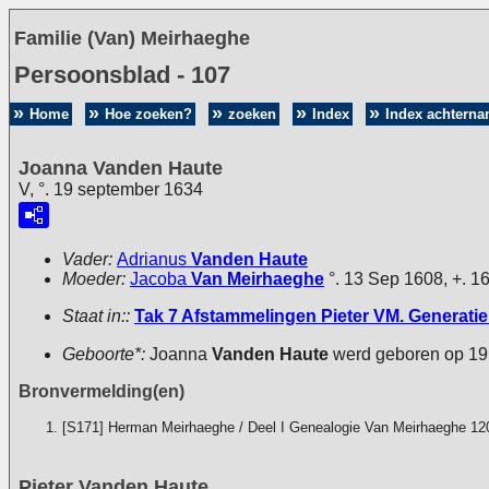
Familie (Van) Meirhaeghe
Persoonsblad - 107
Home
Hoe zoeken?
zoeken
Index
Index achtern
Joanna Vanden Haute
V, °. 19 september 1634
Vader:
Adrianus
Vanden Haute
Moeder:
Jacoba
Van Meirhaeghe
°. 13 Sep 1608, +. 1
Staat in::
Tak 7 Afstammelingen Pieter VM. Generatie 
Geboorte*:
Joanna
Vanden Haute
werd geboren op 19
Bronvermelding(en)
[S171] Herman Meirhaeghe / Deel I Genealogie Van Meirhaeghe 12
Pieter Vanden Haute