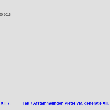
00-2016.
XIII.7
,
_____Tak 7 Afstammelingen Pieter VM. generatie XIII.