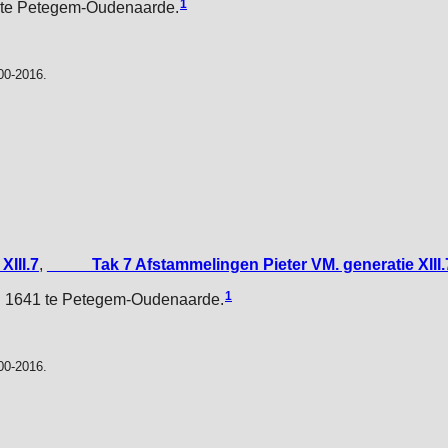
1
9 te Petegem-Oudenaarde.
00-2016.
XIII.7
,
_____Tak 7 Afstammelingen Pieter VM. generatie XIII.
1
i 1641 te Petegem-Oudenaarde.
00-2016.