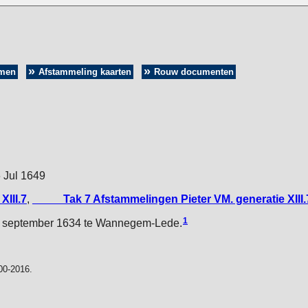
amen
Afstammeling kaarten
Rouw documenten
6 Jul 1649
XIII.7
,
_____Tak 7 Afstammelingen Pieter VM. generatie XIII.
1
 september 1634 te Wannegem-Lede.
00-2016.