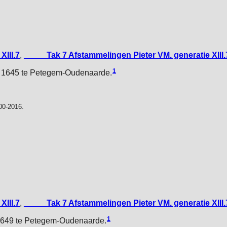
XIII.7
,
_____Tak 7 Afstammelingen Pieter VM. generatie XIII.
1
i 1645 te Petegem-Oudenaarde.
00-2016.
XIII.7
,
_____Tak 7 Afstammelingen Pieter VM. generatie XIII.
1
 1649 te Petegem-Oudenaarde.