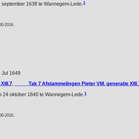
1
8 september 1638 te Wannegem-Lede.
00-2016.
6 Jul 1649
XIII.7
,
_____Tak 7 Afstammelingen Pieter VM. generatie XIII.
1
p 24 oktober 1640 te Wannegem-Lede.
00-2016.